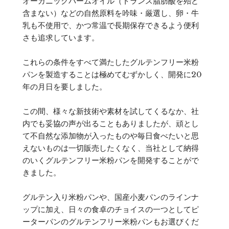
オーガニックパームオイル（トランス脂肪酸を殆ど
含まない）などの自然原料を吟味・厳選し、卵・牛
乳も不使用で、かつ常温で長期保存できるよう便利
さも追求しています。
これらの条件をすべて満たしたグルテンフリー米粉
パンを製造することは極めてむずかしく、開発に20
年の月日を要しました。
この間、様々な新技術や素材を試してくるなか、社
内でも妥協の声が出ることもありましたが、頑とし
て不自然な添加物が入ったものや毎日食べたいと思
えないものは一切販売したくなく、当社として納得
のいくグルテンフリー米粉パンを開発することがで
きました。
グルテン入り米粉パンや、国産小麦パンのラインナ
ップに加え、日々の食卓のチョイスの一つとしてピ
ーターパンのグルテンフリー米粉パンもお選びくだ