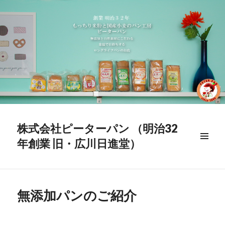
株式会社ピーターパン （明治32
年創業 旧・広川日進堂）
メニュ
ー & ウ
ィジェ
ット
無添加パンのご紹介