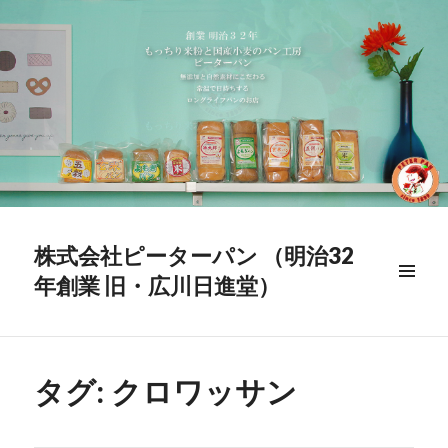
株式会社ピーターパン （明治32
年創業 旧・広川日進堂）
メニュ
ー & ウ
ィジェ
ット
タグ:
クロワッサン