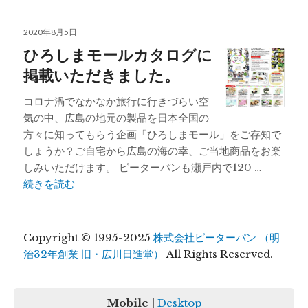
投
2020年8月5日
稿
ひろしまモールカタログに
日:
掲載いただきました。
コロナ渦でなかなか旅行に行きづらい空
気の中、広島の地元の製品を日本全国の
方々に知ってもらう企画「ひろしまモール」をご存知で
しょうか？ご自宅から広島の海の幸、ご当地商品をお楽
しみいただけます。 ピーターパンも瀬戸内で120 …
ひろしまモールカタログに掲載いただきました。
続きを読む
Copyright © 1995-2025
株式会社ピーターパン （明
治32年創業 旧・広川日進堂）
All Rights Reserved.
Mobile
|
Desktop