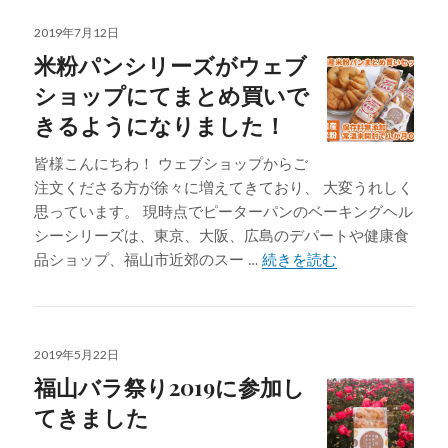
投
2019年7月12日
稿
米粉パンシリーズがウェブ
日:
ショップにてまとめ買いで
きるようになりました！
皆様こんにちわ！ ウェブショップからご
注文くださる方が徐々に増えてきており、 大変うれしく
思っています。 現時点でピーターパンのベーキングヘル
シーシリーズは、東京、大阪、広島のデパートや健康食
米粉パンシリー
品ショップ、福山市近郊のスー …
続きを読む
投
2019年5月22日
稿
福山バラ祭り2019に参加し
日:
てきました