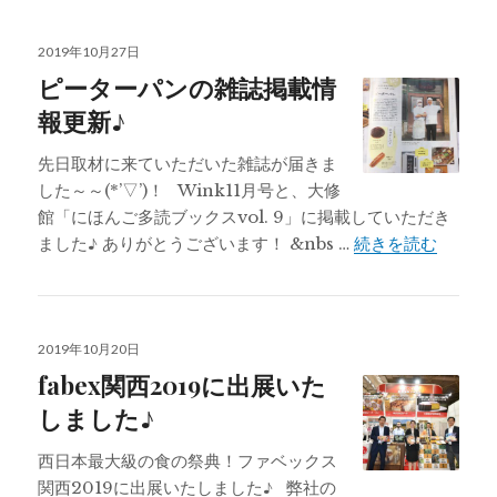
投
2019年10月27日
稿
ピーターパンの雑誌掲載情
日:
報更新♪
先日取材に来ていただいた雑誌が届きま
した～～(*’▽’)！ Wink11月号と、大修
館「にほんご多読ブックスvol. 9」に掲載していただき
ピータ
ました♪ ありがとうございます！ &nbs …
続きを読む
投
2019年10月20日
稿
fabex関西2019に出展いた
日:
しました♪
西日本最大級の食の祭典！ファベックス
関西2019に出展いたしました♪ 弊社の