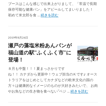
ブースはこんな感じで出来上がりまして、「常温で長期
保存可能な健康パン」をアピールしてまいりました！
fabex関西2019に出展いた
初めて米太郎を食 …
続きを読む
投
2019年8月26日
稿
瀬戸の藻塩米粉あんパンが
日:
福山道の駅”ふくふく市”に
登場！
８月も中盤！！！夏まっさかりです
ね！！ カナダから更新中！ウェブ担当のＫです♪ オース
トラリアをはじめとしてカナダなどの欧米文化の国の
方々は健康的なイメージのものが大好きみたいで、 お肉
瀬戸の藻塩
やお魚などの生き物を食べない”ベジ …
続きを読む