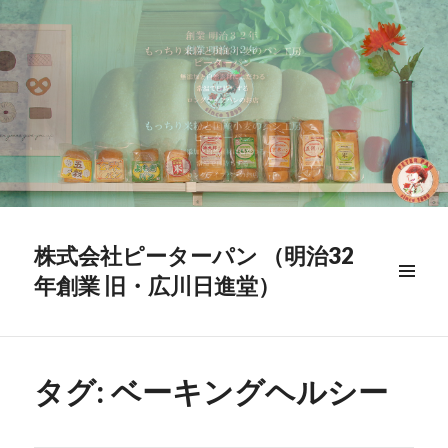
株式会社ピーターパン （明治32
年創業 旧・広川日進堂）
メニュ
ー & ウ
ィジェ
ット
タグ:
ベーキングヘルシー